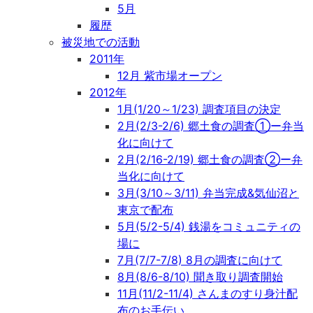
5月
履歴
被災地での活動
2011年
12月 紫市場オープン
2012年
1月(1/20～1/23) 調査項目の決定
2月(2/3-2/6) 郷土食の調査①ー弁当
化に向けて
2月(2/16-2/19) 郷土食の調査②ー弁
当化に向けて
3月(3/10～3/11) 弁当完成&気仙沼と
東京で配布
5月(5/2-5/4) 銭湯をコミュニティの
場に
7月(7/7-7/8) 8月の調査に向けて
8月(8/6-8/10) 聞き取り調査開始
11月(11/2-11/4) さんまのすり身汁配
布のお手伝い