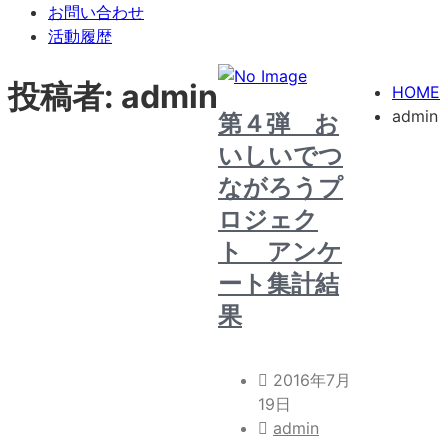
お問い合わせ
活動履歴
投稿者:
admin
HOME
admin
第４弾 お
いしいでつ
ながろうプ
ロジェク
ト アンケ
ート集計結
果
2016年7月
19日
admin