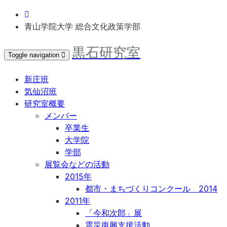
青山学院大学 総合文化政策学部
黒石研究室
Toggle navigation
新庄班
気仙沼班
研究室概要
メンバー
卒業生
大学院
学部
展覧会などの活動
2015年
都市・まちづくりコンクール 2014
2011年
「今和次郎」展
震災復興支援活動